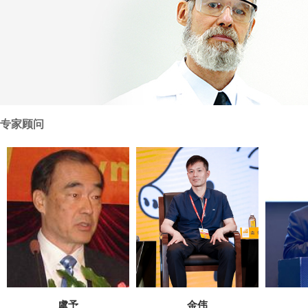
优久方案丨优激灵：小棚养虾应激急救的“及时雨”
智启营养新篇，赋能仔猪健康｜上海优久生物闪耀第十五
优久养殖丨解锁家禽养殖密码：肠膜蛋白粉，喂出“成长b
五一劳动节丨以劳动筑梦，向平凡致敬！
更多详情>
专家顾问