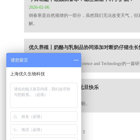
2026-02-06
倒春寒是自然规律的一部分，虽然我们无法改变天气，但
解。
优久养殖丨奶酪与乳制品协同添加对断奶仔猪生长
2026-01-23
请您留言
2021年发表在Animal Feed Science and 
上海优久生物科技
今日元旦丨马踏新程，元旦快乐
2026-01-01
过往皆为序章，将来皆为可盼。
17 条记录 3/3 页
上一页
1
2
3