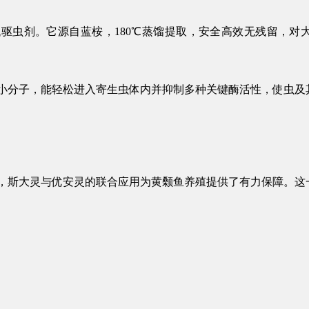
驱虫剂。它源自蓝桉，180℃蒸馏提取，安全高效无残留，对
小分子，能轻松进入寄生虫体内并抑制多种关键酶活性，使虫及
，
斯大灵
与
优安灵
的联合应用为黄颡鱼养殖提供了有力保障。这