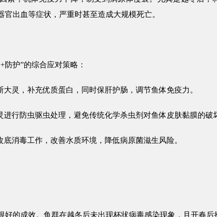
器官出血等症状，严重时甚至造成大规模死亡。
养+防护”的
综合应对策略：
斯大灵
，补充优质蛋白，同时保肝护肠，调节鱼体免疫力。
灵
进行防虫驱虫处理，避免传统化学杀虫剂对鱼体皮肤黏膜的破
改底消毒工作，改善水质环境，降低病原菌滋生风险。
很好的成效。鱼群在越冬后
未出现杯状病毒感染现象
，且
开春后