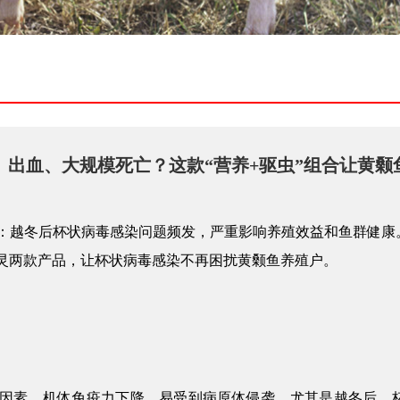
、出血、大规模死亡？这款“营养+驱虫”组合让黄颡
：越冬后
杯状病毒感染
问题频发，严重影响养殖效益和鱼群健康
灵
两款产品，让杯状病毒感染不再困扰黄颡鱼养殖户。
因素，机体免疫力下降，易受到病原体侵袭。尤其是越冬后，