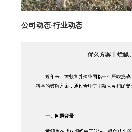
公司动态
·
行业动态
优久方案丨烂鳃
近年来，
黄颡鱼
养殖业面临一个严峻挑战
科学的破解方案，通过合理使用
斯大灵
和
优安
一、问题背景
黄颡鱼在越冬期间由于低温、摄食减少等